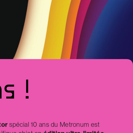
ns
!
tor
spécial 10 ans du Metronum est