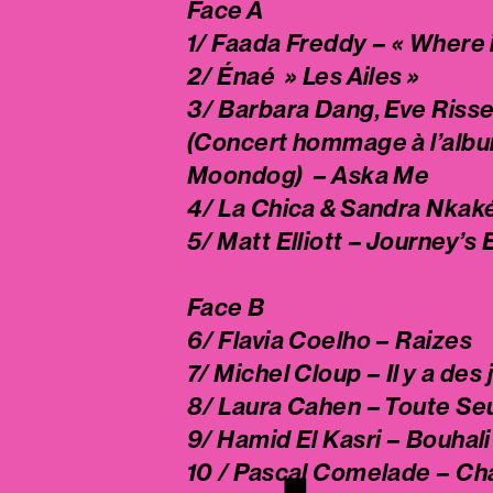
Face A
1/ Faada Freddy – « Where i
2/ Énaé » Les Ailes »
3/ Barbara Dang, Eve Riss
(Concert hommage à l’album
Moondog) – Aska Me
4/ La Chica & Sandra Nkaké
5/ Matt Elliott – Journey’s
Face B
6/ Flavia Coelho – Raizes
7/ Michel Cloup – Il y a des 
8/ Laura Cahen – Toute Se
9/ Hamid El Kasri – Bouhali
10 / Pascal Comelade – Ch