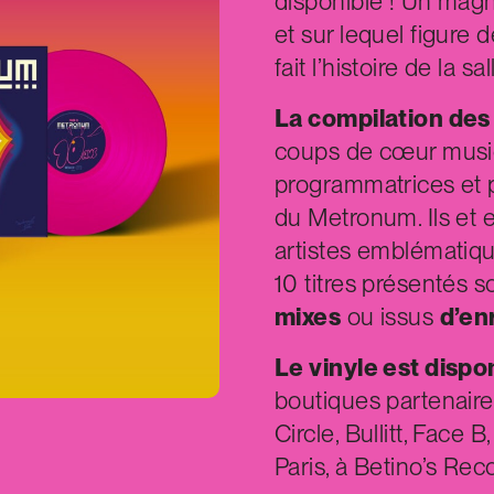
disponible ! Un magn
et sur lequel figure 
fait l’histoire de la sa
La compilation de
coups de cœur music
programmatrices et 
du Metronum. Ils et 
artistes emblématique
10 titres présentés 
mixes
ou issus
d’en
Le vinyle est dispo
boutiques partenaires
Circle, Bullitt, Face 
Paris, à Betino’s Rec