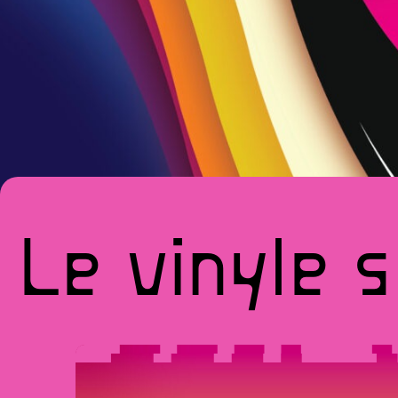
Le
vinyle
s