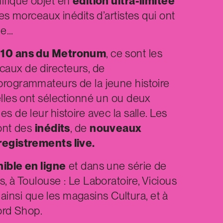
ifique objet en
édition ultra-limitée
des morceaux inédits d’artistes qui ont
lle…
s 10 ans du Metronum
, ce sont les
aux de directeurs, de
programmateurs de la jeune histoire
elles ont sélectionné un ou deux
s de leur histoire avec la salle. Les
sont des
inédits
, de
nouveaux
registrements live.
nible en ligne
et dans une série de
, à Toulouse : Le Laboratoire, Vicious
B, ainsi que les magasins Cultura, et à
ord Shop.