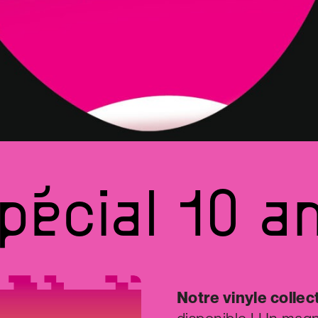
pécial
10
a
Notre vinyle collec