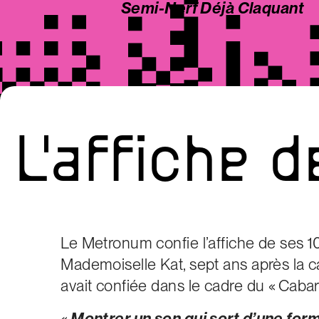
Semi-Nerf Déjà Claquant
L'affiche
d
Le Metronum confie l’affiche de ses 1
Mademoiselle Kat, sept ans après la ca
avait confiée dans le cadre du « Cabar
«
Montrer un son qui sort d’une forme