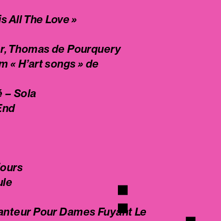
s All The Love »
er, Thomas de Pourquery
 « H’art songs » de
 – Sola
 End
jours
ule
anteur Pour Dames Fuyant Le