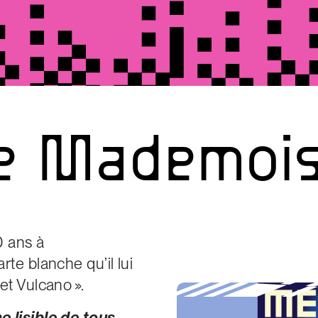
e
Mademois
0 ans à
rte blanche qu’il lui
et Vulcano ».
 lisible de tous,