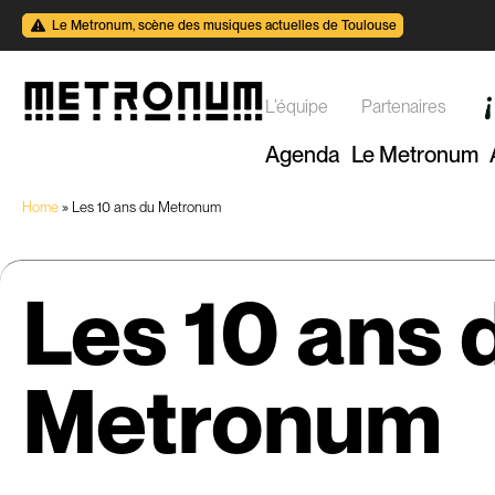
Le Metronum, scène des musiques actuelles de Toulouse
L’équipe
Partenaires
Agenda
Le Metronum
Home
»
Les 10 ans du Metronum
Les
10
ans
Metronum