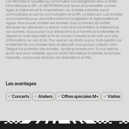
Les informations recueillies sur ce formulaire sont enregistrées dans un fichier
informatisé par la SPL LE METRONUM pour l'envoi de la newsletter. La base
légale du traitement est le consentement. Les données collectées seront
communiquées au service communication de la SPL Le Metronum. Les données
sont conservées pour une durée conforme à la législation et règlementation en
vigueur. Vous pouvez accéder aux données vous concernant, les rectifier,
demander leur effacement ou exercer votre droit à la limitation du traitement de
vos données. Vous pouvez vous désinscrire à tout moment de la newsletter en
cliquant sur le lien disponible en fin de courriel. Consultez le site cnil.fr pour plus
d’informations sur vos droits. Pour exercer ces droits ou pour toute question sur
le traitement de vos données dans ce dispositif, vous pouvez contacter notre
Délégué à la protection des données : dpo@r-g-conseils.com. Si vous estimez,
après nous avoir contactés, que vos droits Informatique et Libertés ne sont pas
respectés, vous pouvez adresser une réclamation à la CNIL.
Les avantages
Concerts
Ateliers
Offres spéciales M+
Visites