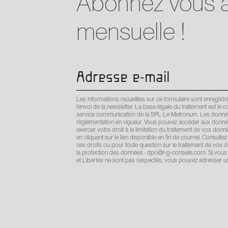
Abonnez vous à
mensuelle !
Les informations recueillies sur ce formulaire sont enregi
l'envoi de la newsletter. La base légale du traitement est
service communication de la SPL Le Metronum. Les données
règlementation en vigueur. Vous pouvez accéder aux donnée
exercer votre droit à la limitation du traitement de vos do
en cliquant sur le lien disponible en fin de courriel. Consultez
ces droits ou pour toute question sur le traitement de vos
la protection des données : dpo@r-g-conseils.com. Si vous 
et Libertés ne sont pas respectés, vous pouvez adresser un