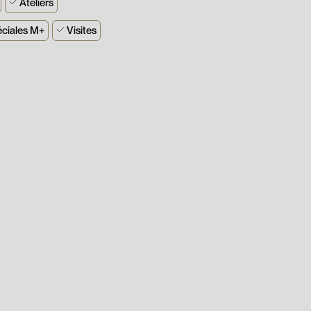
Ateliers
éciales M+
Visites