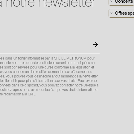
 notre newsletter
Concerts
Offres sp
strées dans un fichier informatisé par la SPL LE METRONUM pour
 le consentement. Les données collectées seront communiquées au
 sont conservées pour une durée conforme à la législation et
s vous concernant, les rectifier, demander leur effacement ou
nnées. Vous pouvez vous désinscrire à tout moment de la newsletter
 le site cnil.fr pour plus d’informations sur vos droits. Pour exercer
 données dans ce dispositif, vous pouvez contacter notre Délégué à
estimez, après nous avoir contactés, que vos droits Informatique
e réclamation à la CNIL.