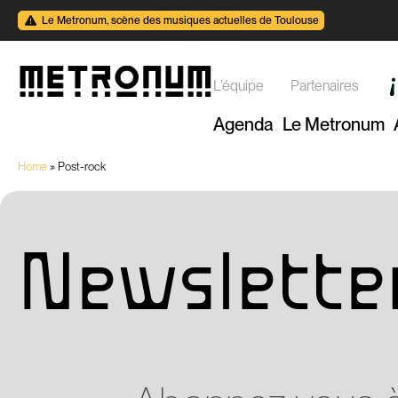
Le Metronum, scène des musiques actuelles de Toulouse
L’équipe
Partenaires
Agenda
Le Metronum
Home
»
Post-rock
Newslette