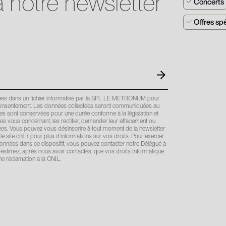
 notre newsletter
Concerts
Offres sp
strées dans un fichier informatisé par la SPL LE METRONUM pour
 le consentement. Les données collectées seront communiquées au
 sont conservées pour une durée conforme à la législation et
s vous concernant, les rectifier, demander leur effacement ou
nnées. Vous pouvez vous désinscrire à tout moment de la newsletter
 le site cnil.fr pour plus d’informations sur vos droits. Pour exercer
 données dans ce dispositif, vous pouvez contacter notre Délégué à
estimez, après nous avoir contactés, que vos droits Informatique
e réclamation à la CNIL.