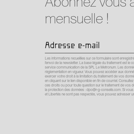
Abonnez vous à
mensuelle !
Les informations recueillies sur ce formulaire sont enregi
l'envoi de la newsletter. La base légale du traitement est
service communication de la SPL Le Metronum. Les données
règlementation en vigueur. Vous pouvez accéder aux donnée
exercer votre droit à la limitation du traitement de vos do
en cliquant sur le lien disponible en fin de courriel. Consultez
ces droits ou pour toute question sur le traitement de vos
la protection des données : dpo@r-g-conseils.com. Si vous 
et Libertés ne sont pas respectés, vous pouvez adresser un