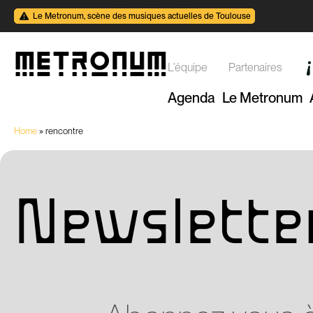
Le Metronum, scène des musiques actuelles de Toulouse
L’équipe
Partenaires
Agenda
Le Metronum
Home
»
rencontre
Newslette